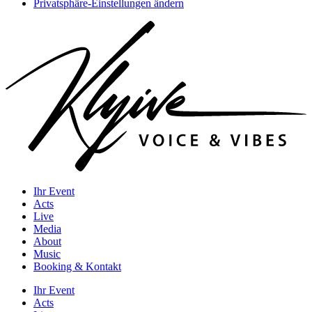
Privatsphäre-Einstellungen ändern
Ihr Event
Acts
Live
Media
About
Music
Booking & Kontakt
Ihr Event
Acts